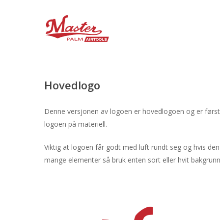
Skip
to
main
content
Hovedlogo
Denne versjonen av logoen er hovedlogoen og er først
logoen på materiell.
Viktig at logoen får godt med luft rundt seg og hvis de
mange elementer så bruk enten sort eller hvit bakgrunn
Hit enter to search or ESC to close