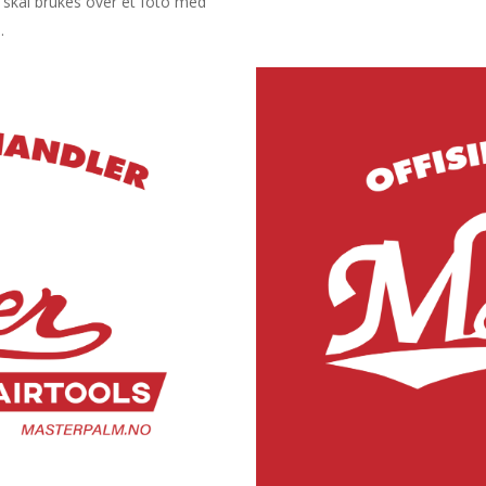
n skal brukes over et foto med
.