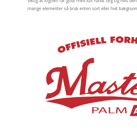
Viktig at logoen får godt med luft rundt seg og hvis de
mange elementer så bruk enten sort eller hvit bakgrunn