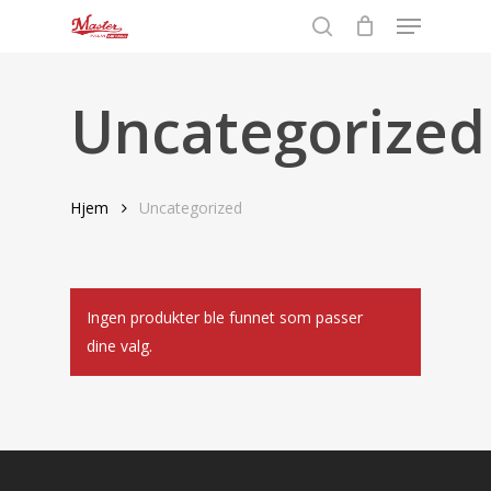
Menu
Skip
to
search
Close
main
Menu
content
Uncategorized
Hjem
Uncategorized
Ingen produkter ble funnet som passer
dine valg.